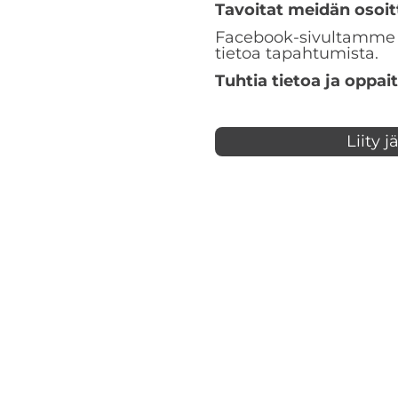
Tavoitat meidän osoit
Facebook-sivultamm
tietoa tapahtumista.
Tuhtia tietoa ja oppai
Liity 