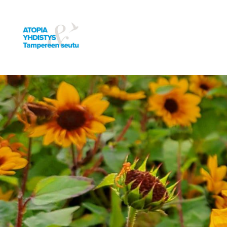
Siirry
sivun
sisältöön
Tampereen Seudun Atopiayhdistys