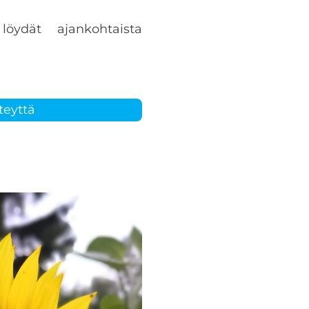
öydät ajankohtaista
teyttä