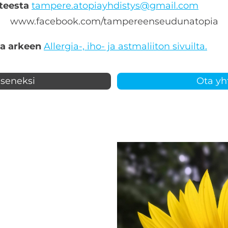
teesta
tampere.atopiayhdistys@gmail.com
e www.facebook.com/tampereenseudunatopia l
ta arkeen
Allergia-, iho- ja astmaliiton sivuilta.
jäseneksi
Ota yh