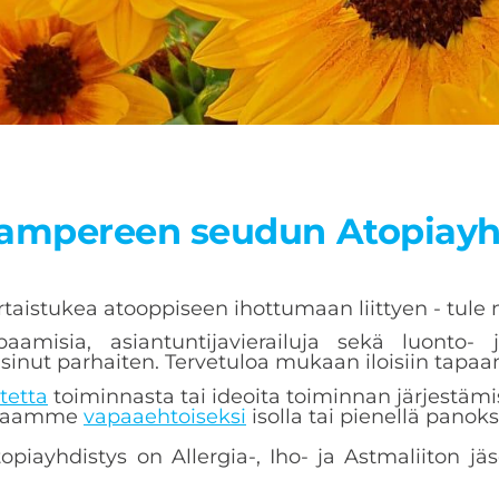
Tampereen seudun Atopiayh
vertaistukea atooppiseen ihottumaan liittyen - tul
aamisia, asiantuntijavierailuja sekä luonto- j
inut parhaiten. Tervetuloa mukaan iloisiin tapa
tetta
toiminnasta tai ideoita toiminnan järjestämi
intaamme
vapaaehtoiseksi
isolla tai pienellä panoks
ayhdistys on Allergia-, Iho- ja Astmaliiton jäs