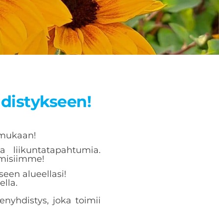
distykseen!
e mukaan!
a liikuntatapahtumia.
amisiimme!
seen alueellasi!
ella.
enyhdistys, joka toimii