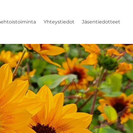
ehtoistoiminta
Yhteystiedot
Jäsentiedotteet