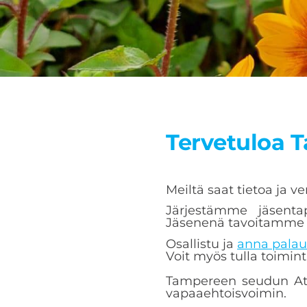
Tervetuloa 
Meiltä saat tietoa ja 
Järjestämme jäsentap
Jäsenenä tavoitamme s
Osallistu ja
anna palau
Voit myös tulla toim
Tampereen seudun Atopi
vapaaehtoisvoimin.